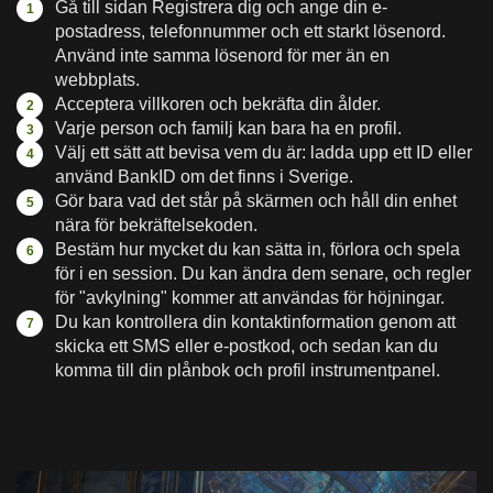
Gå till sidan Registrera dig och ange din e-
postadress, telefonnummer och ett starkt lösenord.
Använd inte samma lösenord för mer än en
webbplats.
Acceptera villkoren och bekräfta din ålder.
Varje person och familj kan bara ha en profil.
Välj ett sätt att bevisa vem du är: ladda upp ett ID eller
använd BankID om det finns i Sverige.
Gör bara vad det står på skärmen och håll din enhet
nära för bekräftelsekoden.
Bestäm hur mycket du kan sätta in, förlora och spela
för i en session. Du kan ändra dem senare, och regler
för "avkylning" kommer att användas för höjningar.
Du kan kontrollera din kontaktinformation genom att
skicka ett SMS eller e-postkod, och sedan kan du
komma till din plånbok och profil instrumentpanel.