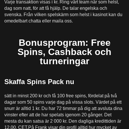
Varje transaktion visas i kr. Ring vårt team när som helst,
dag som natt, för att få hjälp. De talar engelska och
svenska. Från vilken spelskärm som helst i kasinot kan du
omedelbart chatta eller maila oss.
Bonusprogram: Free
Spins, Cashback och
turneringar
Skaffa Spins Pack nu
sätt in minst 200 kr och få 100 free spins, fördelat på två
dagar som 50 spins varje dag på vissa slots. Värdet på ett
snurr är alltid 1 kr. Du har 72 timmar på dig att avsluta dina
vinster efter att de har spelats igenom 20 gånger. Det
mesta du kan satsa är 2 000 kr. Den dagliga kredittiden är
12.00. CET.På Frank visar din profil alltid hur mycket av