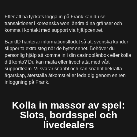
Efter att ha lyckats logga in på Frank kan du se
transaktioner i koreanska won, ändra dina gränser och
komma i kontakt med support via hjälpcentret.
BankID hanterar informationsflödet så att svenska kunder
slipper ta extra steg när de byter enhet. Behöver du
personlig hjälp att komma in i din casinoplånbok eller kolla
ditt konto? Du kan maila eller livechatta med vårt
supportteam. Vi svarar snabbt och kan snabbt bekräfta
ägarskap, återställa åtkomst eller leda dig genom en ren
inloggning på Frank.
Kolla in massor av spel:
Slots, bordsspel och
livedealers