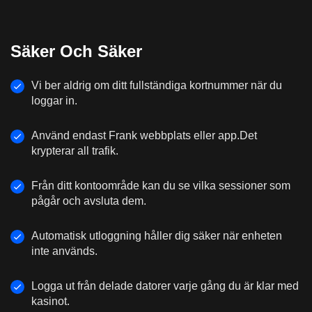
Säker Och Säker
Vi ber aldrig om ditt fullständiga kortnummer när du
loggar in.
Använd endast Frank webbplats eller app.Det
krypterar all trafik.
Från ditt kontoområde kan du se vilka sessioner som
pågår och avsluta dem.
Automatisk utloggning håller dig säker när enheten
inte används.
Logga ut från delade datorer varje gång du är klar med
kasinot.