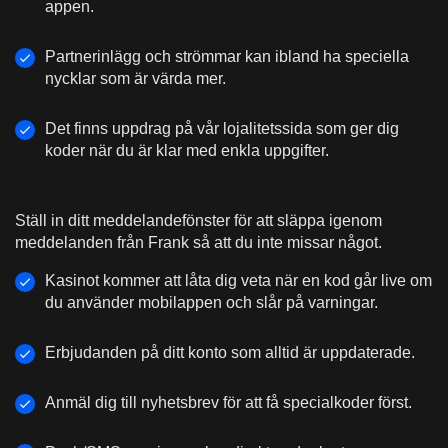
appen.
Partnerinlägg och strömmar kan ibland ha speciella
nycklar som är värda mer.
Det finns uppdrag på vår lojalitetssida som ger dig
koder när du är klar med enkla uppgifter.
Ställ in ditt meddelandefönster för att släppa igenom
meddelanden från Frank så att du inte missar något.
Kasinot kommer att låta dig veta när en kod går live om
du använder mobilappen och slår på varningar.
Erbjudanden på ditt konto som alltid är uppdaterade.
Anmäl dig till nyhetsbrev för att få specialkoder först.