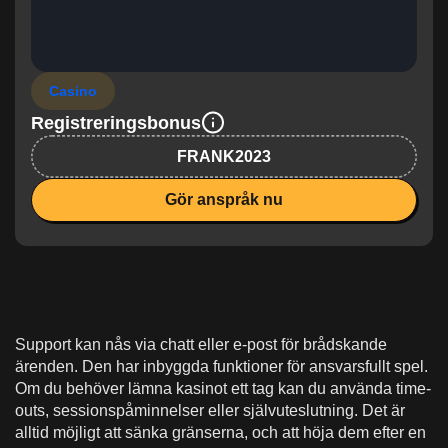
Casino
Registreringsbonus
FRANK2023
Gör anspråk nu
Support kan nås via chatt eller e-post för brådskande
ärenden. Den har inbyggda funktioner för ansvarsfullt spel.
Om du behöver lämna kasinot ett tag kan du använda time-
outs, sessionspåminnelser eller självuteslutning. Det är
alltid möjligt att sänka gränserna, och att höja dem efter en