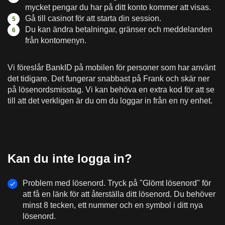
mycket pengar du har på ditt konto kommer att visas.
Gå till casinot för att starta din session.
Du kan ändra betalningar, gränser och meddelanden
från kontomenyn.
Vi föreslår BankID på mobilen för personer som har använt
det tidigare. Det fungerar snabbast på Frank och skär ner
på lösenordsmisstag. Vi kan behöva en extra kod för att se
till att det verkligen är du om du loggar in från en ny enhet.
Kan du inte logga in?
Problem med lösenord. Tryck på "Glömt lösenord" för
att få en länk för att återställa ditt lösenord. Du behöver
minst 8 tecken, ett nummer och en symbol i ditt nya
lösenord.