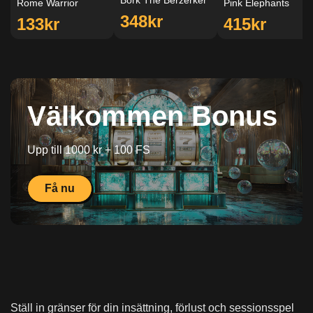
Bork The Berzerker
Rome Warrior
Pink Elephants
348kr
133kr
415kr
Välkommen Bonus
Upp till 1000 kr + 100 FS
Få nu
Ställ in gränser för din insättning, förlust och sessionsspel